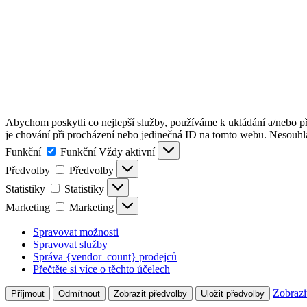
Abychom poskytli co nejlepší služby, používáme k ukládání a/nebo př
je chování při procházení nebo jedinečná ID na tomto webu. Nesouhlas
Funkční
Funkční
Vždy aktivní
Předvolby
Předvolby
Statistiky
Statistiky
Marketing
Marketing
Spravovat možnosti
Spravovat služby
Správa {vendor_count} prodejců
Přečtěte si více o těchto účelech
Zobrazi
Příjmout
Odmítnout
Zobrazit předvolby
Uložit předvolby