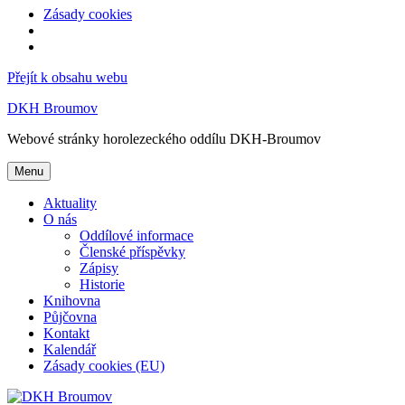
Zásady cookies
Přejít k obsahu webu
DKH Broumov
Webové stránky horolezeckého oddílu DKH-Broumov
Menu
Aktuality
O nás
Oddílové informace
Členské příspěvky
Zápisy
Historie
Knihovna
Půjčovna
Kontakt
Kalendář
Zásady cookies (EU)