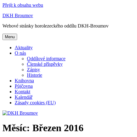
Přejít k obsahu webu
DKH Broumov
Webové stránky horolezeckého oddílu DKH-Broumov
Menu
Aktuality
O nás
Oddílové informace
Členské příspěvky
Zápisy
Historie
Knihovna
Půjčovna
Kontakt
Kalendář
Zásady cookies (EU)
Měsíc:
Březen 2016