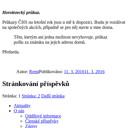
Horolezecký průkaz.
Průkazy ČHS na letošní rok jsou u mě k dispozici. Budu je rozdávat
na společných akcích, případně se pro něj stavte u mne doma.
Těm, kterým ani jedna možnost nevyhovuje, průkaz
pošlu za známku na jejich adresu domů.
Předseda.
Autor:
Remi
Publikováno:
11. 3. 2016
11. 3. 2016
Stránkování příspěvků
Stránka:
1
Stránka:
2
Další stránka
Aktuality
O nás
Oddílové informace
Členské příspěvky
Zápisy