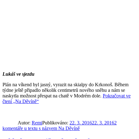
Lukáš ve sjezdu
Plán na víkend byl jasný, vyrazit na skialpy do Krkonoš. Během
týdne ještě připadlo několik centimetrů nového sněhu a nám se
naskytla možnost přespat na chatě v Modrém dole.
Pokračovat ve
čtení
„Na Děvíně“
Autor:
Remi
Publikováno:
22. 3. 2016
22. 3. 2016
2
komentáře
u textu s názvem Na Děvíně