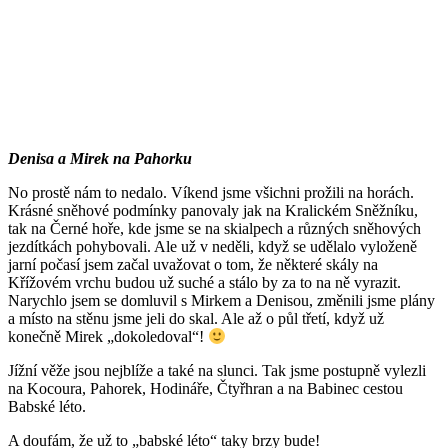
Denisa a Mirek na Pahorku
No prostě nám to nedalo. Víkend jsme všichni prožili na horách.
Krásné sněhové podmínky panovaly jak na Kralickém Sněžníku,
tak na Černé hoře, kde jsme se na skialpech a různých sněhových
jezdítkách pohybovali. Ale už v neděli, když se udělalo vyloženě
jarní počasí jsem začal uvažovat o tom, že některé skály na
Křížovém vrchu budou už suché a stálo by za to na ně vyrazit.
Narychlo jsem se domluvil s Mirkem a Denisou, změnili jsme plány
a místo na stěnu jsme jeli do skal. Ale až o půl třetí, když už
konečně Mirek „dokoledoval“!
Jížní věže jsou nejblíže a také na slunci. Tak jsme postupně vylezli
na Kocoura, Pahorek, Hodináře, Čtyřhran a na Babinec cestou
Babské léto.
A doufám, že už to „babské léto“ taky brzy bude!