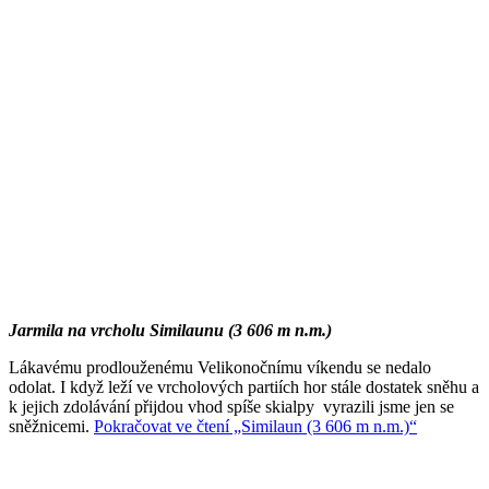
Jarmila na vrcholu Similaunu (3 606 m n.m.)
Lákavému prodlouženému Velikonočnímu víkendu se nedalo
odolat. I když leží ve vrcholových partiích hor stále dostatek sněhu a
k jejich zdolávání přijdou vhod spíše skialpy vyrazili jsme jen se
sněžnicemi.
Pokračovat ve čtení
„Similaun (3 606 m n.m.)“