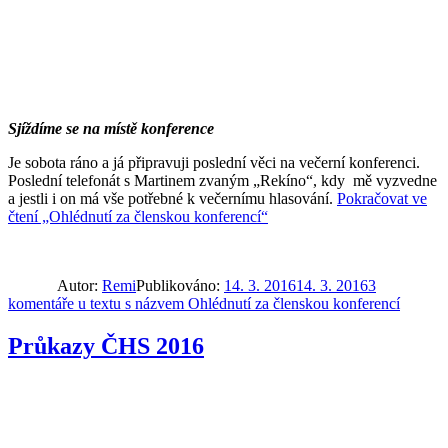
Sjíždíme se na místě konference
Je sobota ráno a já připravuji poslední věci na večerní konferenci.
Poslední telefonát s Martinem zvaným „Rekíno“, kdy mě vyzvedne
a jestli i on má vše potřebné k večernímu hlasování.
Pokračovat ve
čtení
„Ohlédnutí za členskou konferencí“
Autor:
Remi
Publikováno:
14. 3. 2016
14. 3. 2016
3
komentáře
u textu s názvem Ohlédnutí za členskou konferencí
Průkazy ČHS 2016