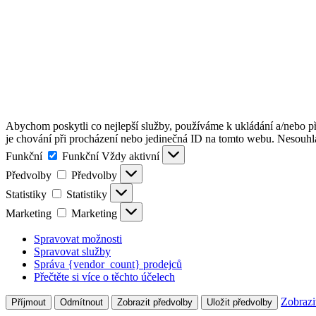
Abychom poskytli co nejlepší služby, používáme k ukládání a/nebo př
je chování při procházení nebo jedinečná ID na tomto webu. Nesouhlas
Funkční
Funkční
Vždy aktivní
Předvolby
Předvolby
Statistiky
Statistiky
Marketing
Marketing
Spravovat možnosti
Spravovat služby
Správa {vendor_count} prodejců
Přečtěte si více o těchto účelech
Zobrazi
Příjmout
Odmítnout
Zobrazit předvolby
Uložit předvolby