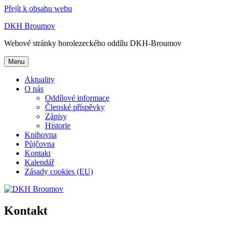
Přejít k obsahu webu
DKH Broumov
Webové stránky horolezeckého oddílu DKH-Broumov
Menu
Aktuality
O nás
Oddílové informace
Členské příspěvky
Zápisy
Historie
Knihovna
Půjčovna
Kontakt
Kalendář
Zásady cookies (EU)
Kontakt