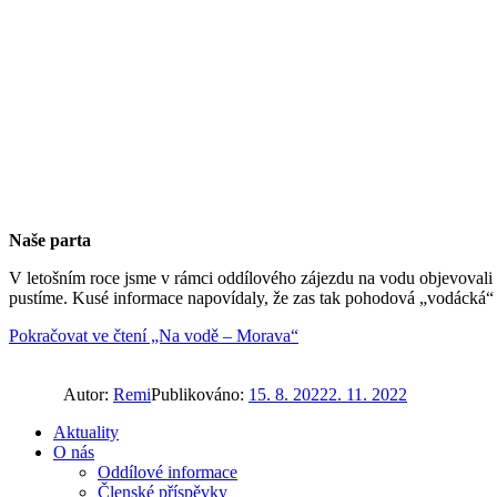
Naše parta
V letošním roce jsme v rámci oddílového zájezdu na vodu objevovali 
pustíme. Kusé informace napovídaly, že zas tak pohodová „vodácká“ 
Pokračovat ve čtení
„Na vodě – Morava“
Autor:
Remi
Publikováno:
15. 8. 2022
2. 11. 2022
Aktuality
O nás
Oddílové informace
Členské příspěvky