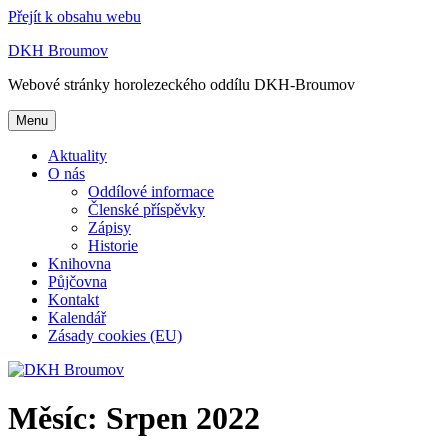
Přejít k obsahu webu
DKH Broumov
Webové stránky horolezeckého oddílu DKH-Broumov
Menu
Aktuality
O nás
Oddílové informace
Členské příspěvky
Zápisy
Historie
Knihovna
Půjčovna
Kontakt
Kalendář
Zásady cookies (EU)
Měsíc:
Srpen 2022