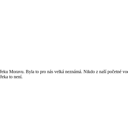
řeku Moravu. Byla to pro nás velká neznámá. Nikdo z naší početné vodá
řeka to není.