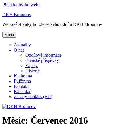
Přejít k obsahu webu
DKH Broumov
Webové stránky horolezeckého oddílu DKH-Broumov
Menu
Aktuality
O nás
Oddílové informace
Členské příspěvky
Zápisy
Historie
Knihovna
Půjčovna
Kontakt
Kalendář
Zásady cookies (EU)
Měsíc:
Červenec 2016