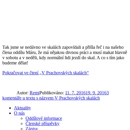
Tak jsme se nedávno ve skalách zapovídali a přišla řeč i na našeho
člena oddílu Máru, že má nějakou divnou práci a musí makat hlavně
v sobotu a v neděli, kdy normální lidi jezdí do skal. A co s tím jako
budeme dělat!
Pokračovat ve čtení
„V Prachovských skalách“
Autor:
Remi
Publikováno:
11. 7. 2016
19. 9. 2016
3
komentáře
u textu s názvem V Prachovských skalách
Aktuality
O nás
Oddílové informace
Členské příspěvky
Zápisy