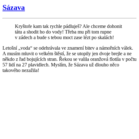
Sázava
Kryštofe kam tak rychle pádluješ? Ale chceme dohonit
tátu a shodit ho do vody! Třeba mu při tom rupne
v zádech a bude s tebou moct zase lézt po skalách!
Letošní „voda“ se odehrávala ve znamení bitev a námořních válek.
A musím mluvit o velkém štěstí, že se utopily jen dvoje brejle a ne
někdo z řad bojujících stran. Řekou se valila oranžová flotila v počtu
57 lidí na 27 plavidlech. Myslím, že Sázava už dlouho něco
takového nezažila!