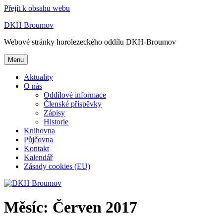
Přejít k obsahu webu
DKH Broumov
Webové stránky horolezeckého oddílu DKH-Broumov
Menu
Aktuality
O nás
Oddílové informace
Členské příspěvky
Zápisy
Historie
Knihovna
Půjčovna
Kontakt
Kalendář
Zásady cookies (EU)
Měsíc:
Červen 2017