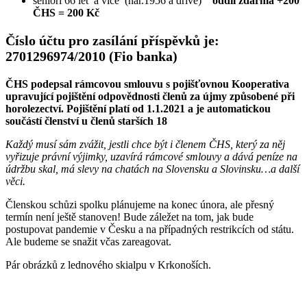
senioři 66 let a více (nar.1956 a dříve)
oddíl zdarma +200
ČHS = 200 Kč
Číslo účtu pro zasílání příspěvků je:
2701296974/2010 (Fio banka)
ČHS podepsal rámcovou smlouvu s pojišťovnou Kooperativa
upravující pojištění odpovědnosti členů za újmy způsobené při
horolezectví. Pojištění platí od 1.1.2021 a je automatickou
součástí členství u členů starších 18
Každý musí sám zvážit, jestli chce být i členem ČHS, který za něj
vyřizuje právní výjimky, uzavírá rámcové smlouvy a dává peníze na
údržbu skal, má slevy na chatách na Slovensku a Slovinsku…a další
věci.
Členskou schůzi spolku plánujeme na konec února, ale přesný
termín není ještě stanoven! Bude záležet na tom, jak bude
postupovat pandemie v Česku a na případných restrikcích od státu.
Ale budeme se snažit včas zareagovat.
Pár obrázků z lednového skialpu v Krkonoších.