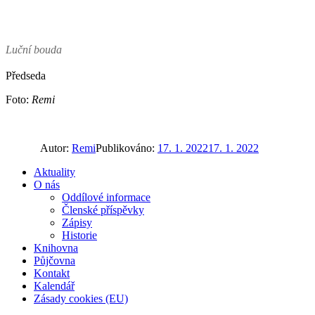
Luční bouda
Předseda
Foto:
Remi
Autor:
Remi
Publikováno:
17. 1. 2022
17. 1. 2022
Aktuality
O nás
Oddílové informace
Členské příspěvky
Zápisy
Historie
Knihovna
Půjčovna
Kontakt
Kalendář
Zásady cookies (EU)