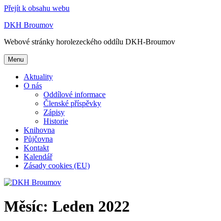
Přejít k obsahu webu
DKH Broumov
Webové stránky horolezeckého oddílu DKH-Broumov
Menu
Aktuality
O nás
Oddílové informace
Členské příspěvky
Zápisy
Historie
Knihovna
Půjčovna
Kontakt
Kalendář
Zásady cookies (EU)
Měsíc:
Leden 2022