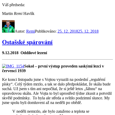
Váš předseda:
Martin
Remi
Havlík
Autor:
Remi
Publikováno:
25. 12. 2018
25. 12. 2018
Ostašské spárování
9.12.2018 Oddílové lezení
Sokol – první výstup proveden saskými lezci v
červenci 1939
Ke konci listopadu jsme s Vojtou vyrazili na poslední „regulérní
písky“. Celý týden mrzlo, a tak se dalo předpokládat, že skála bude
suchá. Už jsem s tím ani nepočítal, že si ještě letos „šáhnu“ na
opravdovou skálu. Ale Vojta to byl uprostřed týdne zkusit a potvrdil
skvělé podmínky. To byla ale středa a svítilo podzimní slunce. My
jsme spolu byli domluveni až na neděli po obědě.
V neděli nemrzlo, ale bylo zataženo a teplota se