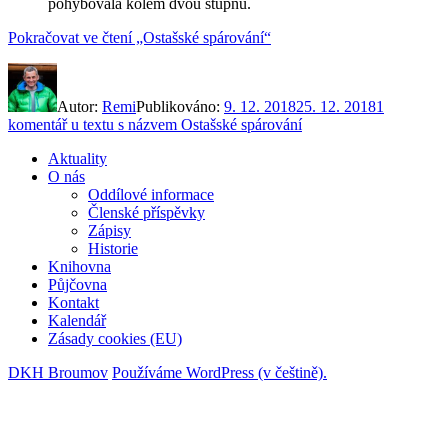
pohybovala kolem dvou stupňů.
Pokračovat ve čtení
„Ostašské spárování“
Autor:
Remi
Publikováno:
9. 12. 2018
25. 12. 2018
1
komentář
u textu s názvem Ostašské spárování
Aktuality
O nás
Oddílové informace
Členské příspěvky
Zápisy
Historie
Knihovna
Půjčovna
Kontakt
Kalendář
Zásady cookies (EU)
DKH Broumov
Používáme WordPress (v češtině).