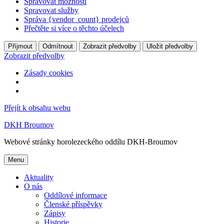
Spravovat možnosti
Spravovat služby
Správa {vendor_count} prodejců
Přečtěte si více o těchto účelech
Příjmout
Odmítnout
Zobrazit předvolby
Uložit předvolby
Zobrazit předvolby
Zásady cookies
Přejít k obsahu webu
DKH Broumov
Webové stránky horolezeckého oddílu DKH-Broumov
Menu
Aktuality
O nás
Oddílové informace
Členské příspěvky
Zápisy
Historie