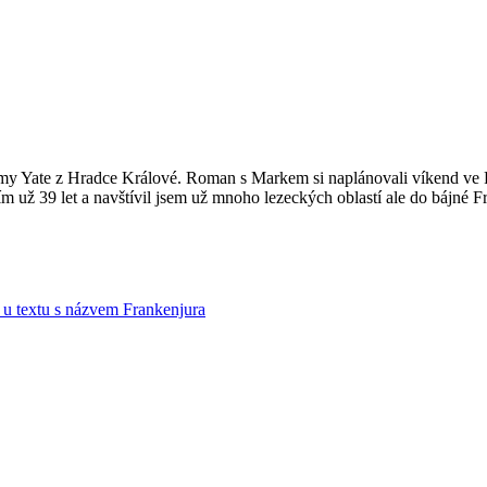
irmy Yate z Hradce Králové. Roman s Markem si naplánovali víkend ve Fr
zdím už 39 let a navštívil jsem už mnoho lezeckých oblastí ale do bájné
ů
u textu s názvem Frankenjura