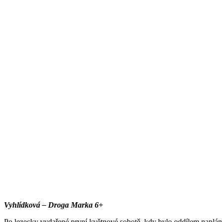
Vyhlídková – Droga Marka 6+
Po lezecky vydařené první květnové sobotě, kdy bylo oddílem naplán