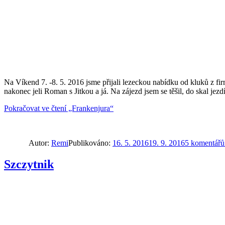
Na Víkend 7. -8. 5. 2016 jsme přijali lezeckou nabídku od kluků z f
nakonec jeli Roman s Jitkou a já. Na zájezd jsem se těšil, do skal je
Pokračovat ve čtení
„Frankenjura“
Autor:
Remi
Publikováno:
16. 5. 2016
19. 9. 2016
5 komentář
Szczytnik