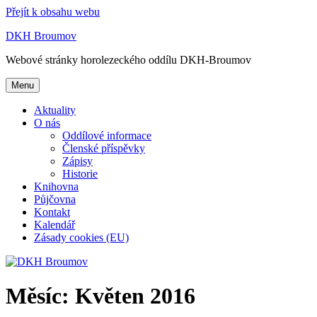
Přejít k obsahu webu
DKH Broumov
Webové stránky horolezeckého oddílu DKH-Broumov
Menu
Aktuality
O nás
Oddílové informace
Členské příspěvky
Zápisy
Historie
Knihovna
Půjčovna
Kontakt
Kalendář
Zásady cookies (EU)
Měsíc:
Květen 2016