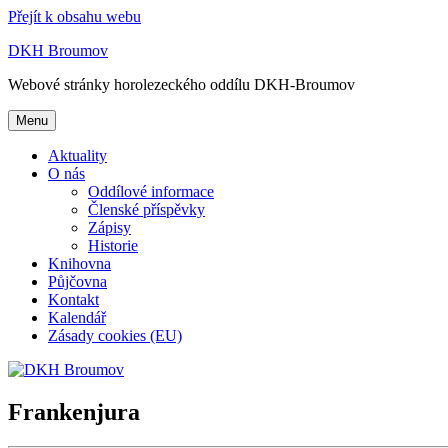
Přejít k obsahu webu
DKH Broumov
Webové stránky horolezeckého oddílu DKH-Broumov
Menu
Aktuality
O nás
Oddílové informace
Členské příspěvky
Zápisy
Historie
Knihovna
Půjčovna
Kontakt
Kalendář
Zásady cookies (EU)
Frankenjura