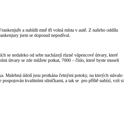
ankenjuře a nabídli mně tři volná místa v autě. Z našeho oddílu
 Frankenjury jsem se doposud nepodíval.
ích se nedaleko od sebe nacházejí různé vápencové útvary, které
ními útvary se zde můžete potkat, 7000 – číslo, které byste museli
pka. Malebná údolí jsou protkána četnými potoky, na kterých stávalo
ospojován kvalitními silničkami, a tak se pro příště nabízí, vzít si