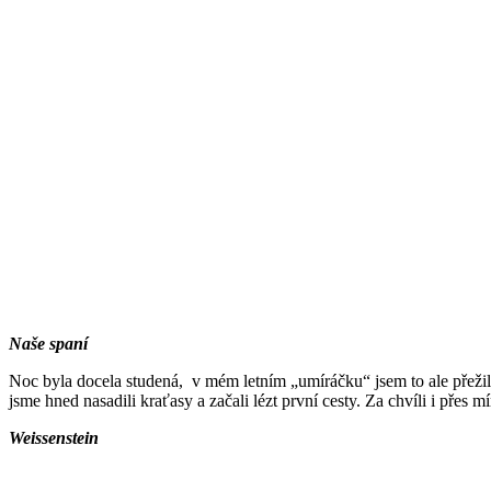
Naše spaní
Noc byla docela studená, v mém letním „umíráčku“ jsem to ale přežil b
jsme hned nasadili kraťasy a začali lézt první cesty. Za chvíli i přes m
Weissenstein