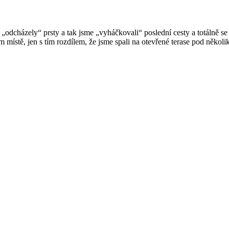
 „odcházely“ prsty a tak jsme „vyháčkovali“ poslední cesty a totálně s
m místě, jen s tím rozdílem, že jsme spali na otevřené terase pod několi