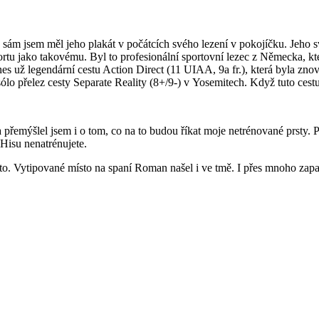
sám jsem měl jeho plakát v počátcích svého lezení v pokojíčku. Jeho sv
tu jako takovému. Byl to profesionální sportovní lezec z Německa, kter
nes už legendární cestu Action Direct (11 UIAA, 9a fr.), která byla
lo přelez cesty Separate Reality (8+/9-) v Yosemitech. Když tuto cestu 
emýšlel jsem i o tom, co na to budou říkat moje netrénované prsty. Pro t
 Hisu nenatrénujete.
o. Vytipované místo na spaní Roman našel i ve tmě. I přes mnoho zapar