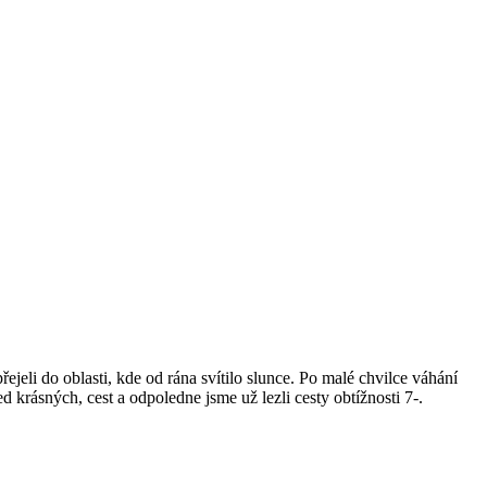
jeli do oblasti, kde od rána svítilo slunce. Po malé chvilce váhání
led krásných, cest a odpoledne jsme už lezli cesty obtížnosti 7-.