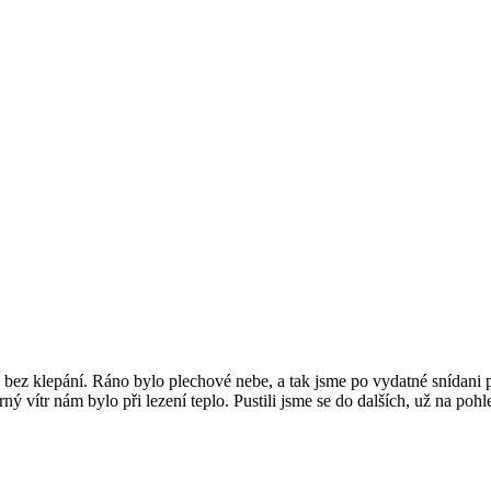
ez klepání. Ráno bylo plechové nebe, a tak jsme po vydatné snídani pře
írný vítr nám bylo při lezení teplo. Pustili jsme se do dalších, už na poh