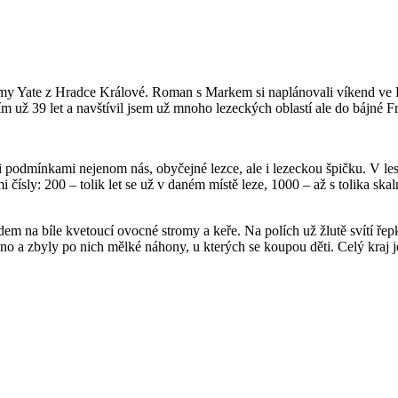
irmy Yate z Hradce Králové. Roman s Markem si naplánovali víkend ve Fr
zdím už 39 let a navštívil jsem už mnoho lezeckých oblastí ale do bájné
 podmínkami nejenom nás, obyčejné lezce, ale i lezeckou špičku. V les
ísly: 200 – tolik let se už v daném místě leze, 1000 – až s tolika skal
dem na bíle kvetoucí ovocné stromy a keře. Na polích už žlutě svítí ře
 a zbyly po nich mělké náhony, u kterých se koupou děti. Celý kraj je p