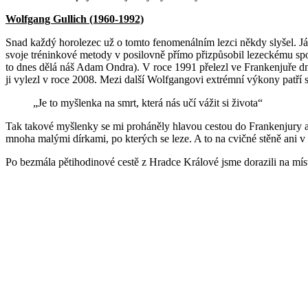
Wolfgang Gullich (1960-1992)
Snad každý horolezec už o tomto fenomenálním lezci někdy slyšel. Já 
svoje tréninkové metody v posilovně přímo přizpůsobil lezeckému spor
to dnes dělá náš Adam Ondra). V roce 1991 přelezl ve Frankenjuře d
ji vylezl v roce 2008. Mezi další Wolfgangovi extrémní výkony patří só
„Je to myšlenka na smrt, která nás učí vážit si života“
Tak takové myšlenky se mi proháněly hlavou cestou do Frankenjury a př
mnoha malými dírkami, po kterých se leze. A to na cvičné stěně ani v
Po bezmála pětihodinové cestě z Hradce Králové jsme dorazili na míst