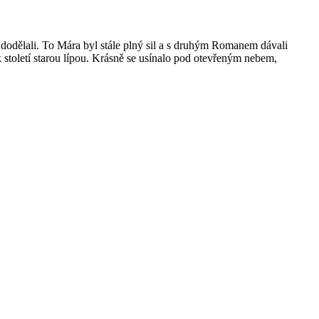
e dodělali. To Mára byl stále plný sil a s druhým Romanem dávali
k století starou lípou. Krásně se usínalo pod otevřeným nebem,