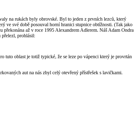
aly na rukách byly obrovské. Byl to jeden z prvních lezců, který
ý ve své době posouval horní hranici stupnice obtížnosti. (Tak jako
 znovu překonána až v roce 1995 Alexandrem Adlerem. Náš Adam Ondra
přelezl, prohlásil:
uto oblast je totiž typické, že se leze po vápenci který je provrtán
kovaných aut na nás zbyl celý otevřený přístřešek s lavičkami.