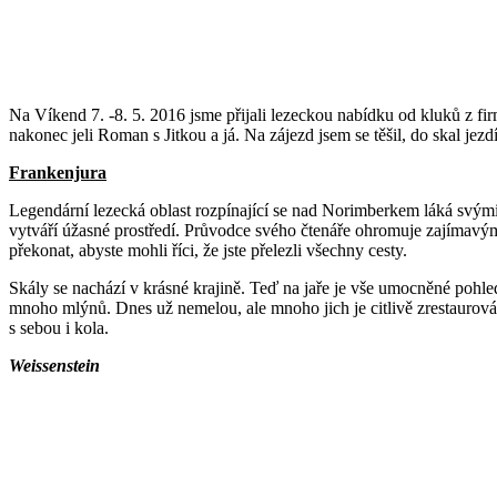
Na Víkend 7. -8. 5. 2016 jsme přijali lezeckou nabídku od kluků z f
nakonec jeli Roman s Jitkou a já. Na zájezd jsem se těšil, do skal je
Frankenjura
Legendární lezecká oblast rozpínající se nad Norimberkem láká svými
vytváří úžasné prostředí. Průvodce svého čtenáře ohromuje zajímavými č
překonat, abyste mohli říci, že jste přelezli všechny cesty.
Skály se nachází v krásné krajině. Teď na jaře je vše umocněné pohle
mnoho mlýnů. Dnes už nemelou, ale mnoho jich je citlivě zrestaurováno
s sebou i kola.
Weissenstein