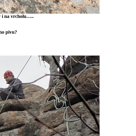
y i na vrcholu…..
eho pivu?