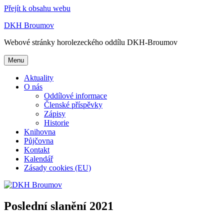
Přejít k obsahu webu
DKH Broumov
Webové stránky horolezeckého oddílu DKH-Broumov
Menu
Aktuality
O nás
Oddílové informace
Členské příspěvky
Zápisy
Historie
Knihovna
Půjčovna
Kontakt
Kalendář
Zásady cookies (EU)
Poslední slanění 2021