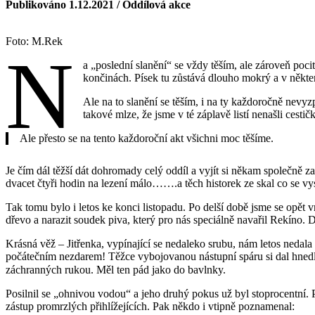
Publikováno 1.12.2021 / Oddílová akce
Foto: M.Rek
N
a „poslední slanění“ se vždy těším, ale zároveň po
končinách. Písek tu zůstává dlouho mokrý a v někte
Ale na to slanění se těším, i na ty každoročně nevyz
takové mlze, že jsme v té záplavě listí nenašli cestič
Ale přesto se na tento každoroční akt všichni moc těšíme.
Je čím dál těžší dát dohromady celý oddíl a vyjít si někam společně zalé
dvacet čtyři hodin na lezení málo…….a těch historek ze skal co se vy
Tak tomu bylo i letos ke konci listopadu. Po delší době jsme se opět v
dřevo a narazit soudek piva, který pro nás speciálně navařil Rekíno. 
Krásná věž – Jitřenka, vypínající se nedaleko srubu, nám letos nedal
počátečním nezdarem! Těžce vybojovanou nástupní spáru si dal hnedl
záchranných rukou. Měl ten pád jako do bavlnky.
Posilnil se „ohnivou vodou“ a jeho druhý pokus už byl stoprocentní. 
zástup promrzlých přihlížejících. Pak někdo i vtipně poznamenal: