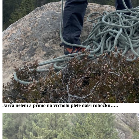
Jarča nelení a přímo na vrcholu plete další rohožku…..