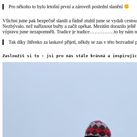
Pro někoho to bylo letošní první a zároveň poslední slanění
Všichni jsme pak bezpečně slanili a řádně ztuhlí jsme se vydali cestou
Nezbývalo, než naříznout buřty a začít opékat. Mezitím dorazilo ještě 
výpravu jsme nezapomněli. Tradice je tradice……………to by nám n
Tak díky Jitřenko za laskavé přijetí, někdy se zas v této bezvadn
Zasloužíš si to - jsi pro nás stále krásná a inspirujíc