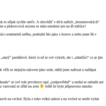
rok to nějak rychle uteče. A obzvlášť v těch našich „broumovských“
zim a pískovcová sezona se nám smrskne jen na tři měsíce!
áct centimetrů sněhu, podruhé lilo jako z konve a nebo jsme šli v
„starý“ pardálové, který si už to své vylezli, ale i „mlaďáci“ co je jim
k věži se stejným názvem jako srub, stihli jsme nařezat a naštípat
asakr“ se své role prvolezce ujal „zodpovědně“ a nedal se odradit ani
 varování se zřítil na zem
Ještě že bylo připraveno mnoho
ech na vrchol. Byla z toho velká radost a na vrchol se mohl vydat