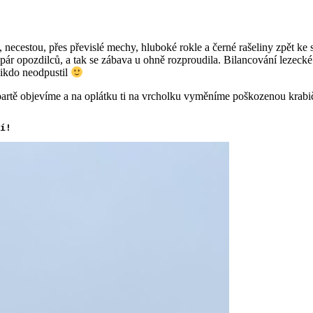
, necestou, přes převislé mechy, hluboké rokle a černé rašeliny zpět ke 
pár opozdilců, a tak se zábava u ohně rozproudila. Bilancování lezecké 
ikdo neodpustil
é partě objevíme a na oplátku ti na vrcholku vyměníme poškozenou krab
í!