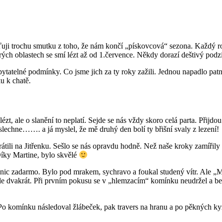
ciťuji trochu smutku z toho, že nám končí „pískovcová“ sezona. Každý 
rých oblastech se smí lézt až od 1.července. Někdy dorazí deštivý pod
pytatelné podmínky. Co jsme jich za ty roky zažili. Jednou napadlo patn
ku k chatě.
zt, ale o slanění to neplatí. Sejde se nás vždy skoro celá parta. Přijdou 
slechne……. a já myslel, že mě druhý den bolí ty břišní svaly z lezení!
rátili na Jitřenku. Sešlo se nás opravdu hodně. Než naše kroky zamířily 
Díky Martine, bylo skvělé
a nic zadarmo. Bylo pod mrakem, sychravo a foukal studený vítr. Ale „M
e dvakrát. Při prvním pokusu se v „hlemzacím“ komínku neudržel a bez
Po komínku následoval žlábeček, pak travers na hranu a po pěkných kyz