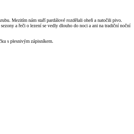
srubu. Mezitím nám staří pardálové rozdělali oheň a natočili pivo.
sezony a řeči o lezení se vedly dlouho do noci a ani na tradiční noční
ičku s plesnivým zápisníkem.