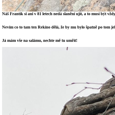
Náš Frantík si ani v 81 letech nedá slanění ujít, a to musí být vžd
Nevím co to tam ten Rekíno dělá, že by mu bylo špatně po tom j
Já mám vše na salámu, nechte mě tu umřít!