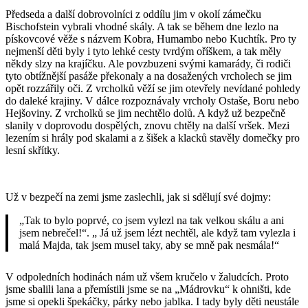
Předseda a další dobrovolníci z oddílu jim v okolí zámečku
Bischofstein vybrali vhodné skály. A tak se během dne lezlo na
pískovcové věže s názvem Kobra, Humambo nebo Kuchtík. Pro ty
nejmenší děti byly i tyto lehké cesty tvrdým oříškem, a tak měly
někdy slzy na krajíčku. Ale povzbuzeni svými kamarády, či rodiči
tyto obtížnější pasáže překonaly a na dosažených vrcholech se jim
opět rozzářily oči. Z vrcholků věží se jim otevřely nevídané pohledy
do daleké krajiny. V dálce rozpoznávaly vrcholy Ostaše, Boru nebo
Hejšoviny. Z vrcholků se jim nechtělo dolů. A když už bezpečně
slanily v doprovodu dospělých, znovu chtěly na další vršek. Mezi
lezením si hrály pod skalami a z šišek a klacků stavěly domečky pro
lesní skřítky.
Už v bezpečí na zemi jsme zaslechli, jak si sdělují své dojmy:
„Tak to bylo poprvé, co jsem vylezl na tak velkou skálu a ani
jsem nebrečel!“. „ Já už jsem lézt nechtěl, ale když tam vylezla i
malá Majda, tak jsem musel taky, aby se mně pak nesmála!“
V odpoledních hodinách nám už všem kručelo v žaludcích. Proto
jsme sbalili lana a přemístili jsme se na „Mádrovku“ k ohništi, kde
jsme si opekli špekáčky, párky nebo jablka. I tady byly děti neustále