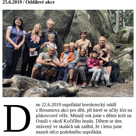
25.6.2019 / Oddílové akce
D
ne 22.6.2019 uspořádal horolezecký oddíl
z Broumova akci pro děti, při které se učily lézt na
pískovcové věže. Minulý rok jsme s dětmi lezli na
Ostaši v okolí Kočičího hradu. Dětem se den
strávený ve skalách tak zalíbil, že i letos jsme
museli něco podobného uspořádat.