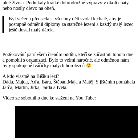
plné života. Podnikaly krátké dobrodružné výpravy v okolí chaty,
nebo nosily dřevo na oheň.
Byl večer a předseda si všechny děti svolal k chatě, aby je
postupně odměnil diplomy za statečné lezení a každý malý lezec
ještě dostal malý dárek.
Poděkování patří všem členům oddílu, kteří se zúčastnili tohoto dne
a pomohli s organizací. Bylo to velmi náročné, ale odměnou nám
byly spokojené tvářičky malých horolezců
A kdo vlastně na Bišíku lezl?
Dáda, Majda, Áďa, Bára, Štěpán,Mája a Matěj. S jištěním pomáhala
Jarča, Martin, Jirka, Jarda a Iveta.
Video ze sobotního dne ke stažení na You Tube: