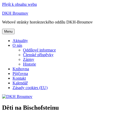
Přejít k obsahu webu
DKH Broumov
Webové stránky horolezeckého oddílu DKH-Broumov
Menu
Aktuality
O nás
Oddílové informace
Členské příspěvky
Zápisy
Historie
Knihovna
Půjčovna
Kontakt
Kalendář
Zásady cookies (EU)
Děti na Bischofsteinu