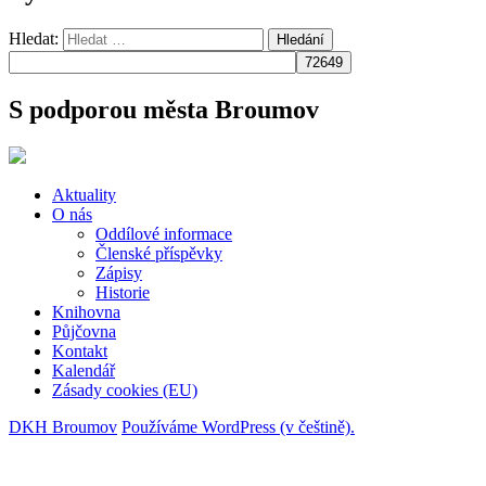
Hledat:
Hledání
S podporou města Broumov
Aktuality
O nás
Oddílové informace
Členské příspěvky
Zápisy
Historie
Knihovna
Půjčovna
Kontakt
Kalendář
Zásady cookies (EU)
DKH Broumov
Používáme WordPress (v češtině).