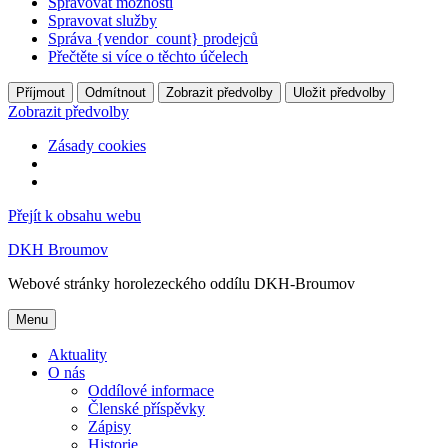
Spravovat možnosti
Spravovat služby
Správa {vendor_count} prodejců
Přečtěte si více o těchto účelech
Příjmout
Odmítnout
Zobrazit předvolby
Uložit předvolby
Zobrazit předvolby
Zásady cookies
Přejít k obsahu webu
DKH Broumov
Webové stránky horolezeckého oddílu DKH-Broumov
Menu
Aktuality
O nás
Oddílové informace
Členské příspěvky
Zápisy
Historie