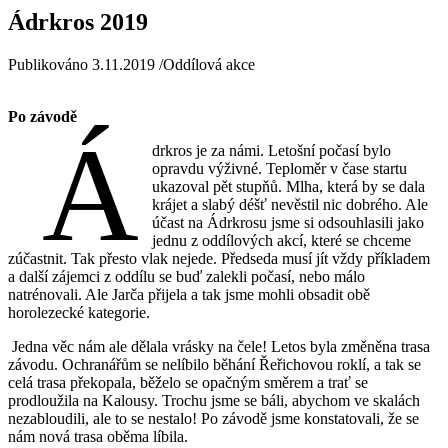
Ádrkros 2019
Publikováno 3.11.2019 /Oddílová akce
Po závodě
Á
drkros je za námi. Letošní počasí bylo
opravdu výživné. Teploměr v čase startu
ukazoval pět stupňů. Mlha, která by se dala
krájet a slabý déšť nevěstil nic dobrého. Ale
účast na Ádrkrosu jsme si odsouhlasili jako
jednu z oddílových akcí, které se chceme
zúčastnit. Tak přesto vlak nejede. Předseda musí jít vždy příkladem
a další zájemci z oddílu se buď zalekli počasí, nebo málo
natrénovali. Ale Jarča přijela a tak jsme mohli obsadit obě
horolezecké kategorie.
Jedna věc nám ale dělala vrásky na čele! Letos byla změněna trasa
závodu. Ochranářům se nelíbilo běhání Řeřichovou roklí, a tak se
celá trasa překopala, běželo se opačným směrem a trať se
prodloužila na Kalousy. Trochu jsme se báli, abychom ve skalách
nezabloudili, ale to se nestalo! Po závodě jsme konstatovali, že se
nám nová trasa oběma líbila.