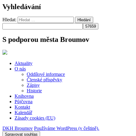
Vyhledávání
Hledat:
Hledání
S podporou města Broumov
Aktuality
O nás
Oddílové informace
Členské příspěvky
Zápisy
Historie
Knihovna
Půjčovna
Kontakt
Kalendář
Zásady cookies (EU)
DKH Broumov
Používáme WordPress (v češtině).
Spravovat souhlas