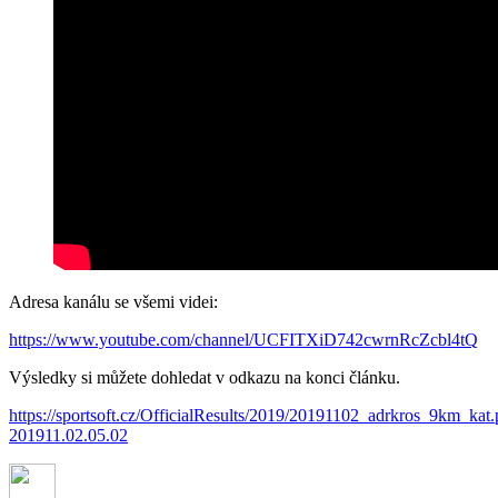
Adresa kanálu se všemi videi:
https://www.youtube.com/channel/UCFITXiD742cwrnRcZcbl4tQ
Výsledky si můžete dohledat v odkazu na konci článku.
https://sportsoft.cz/OfficialResults/2019/20191102_adrkros_9km_kat.
201911.02.05.02