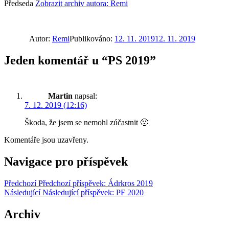
Předseda
Zobrazit archiv autora: Remi
Autor:
Remi
Publikováno:
12. 11. 2019
12. 11. 2019
Jeden komentář u “PS 2019”
Martin
napsal:
7. 12. 2019 (12:16)
Škoda, že jsem se nemohl zúčastnit 🙁
Komentáře jsou uzavřeny.
Navigace pro příspěvek
Předchozí
Předchozí příspěvek:
Ádrkros 2019
Následující
Následující příspěvek:
PF 2020
Archiv