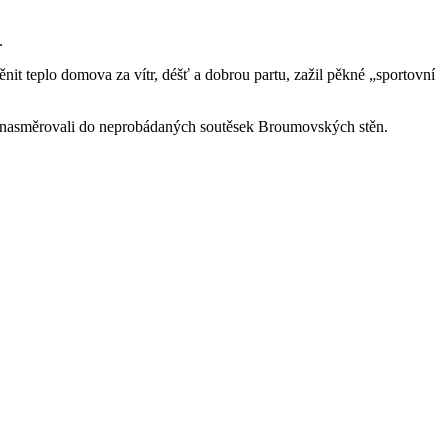
.
it teplo domova za vítr, déšť a dobrou partu, zažil pěkné „sportovní
e nasměrovali do neprobádaných soutěsek Broumovských stěn.