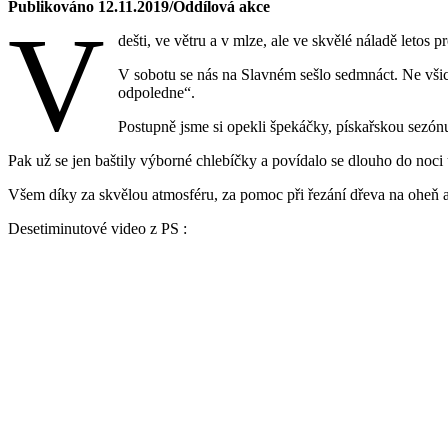
Publikováno 12.11.2019/Oddílová akce
V
dešti, ve větru a v mlze, ale ve skvělé náladě leto
V sobotu se nás na Slavném sešlo sedmnáct. Ne všich
odpoledne“.
Postupně jsme si opekli špekáčky, pískařskou sez
Pak už se jen baštily výborné chlebíčky a povídalo se dlouho do noci
Všem díky za skvělou atmosféru, za pomoc při řezání dřeva na oheň a
Desetiminutové video z PS :