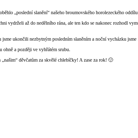
s proběhlo „poslední slanění“ našeho broumovského horolezeckého oddílu
ni vydrželi až do nedělního rána, ale ten kdo se nakonec rozhodl vyměn
ónu jsme ukončili nezbytným posledním slaněním a noční vycházku jsm
 u ohně a později ve vyhřátém srubu.
 „našim“ děvčatům za skvělé chlebíčky! A zase za rok! 🙂