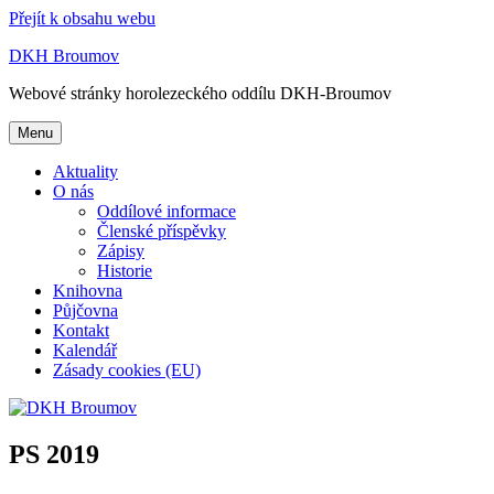
Přejít k obsahu webu
DKH Broumov
Webové stránky horolezeckého oddílu DKH-Broumov
Menu
Aktuality
O nás
Oddílové informace
Členské příspěvky
Zápisy
Historie
Knihovna
Půjčovna
Kontakt
Kalendář
Zásady cookies (EU)
PS 2019