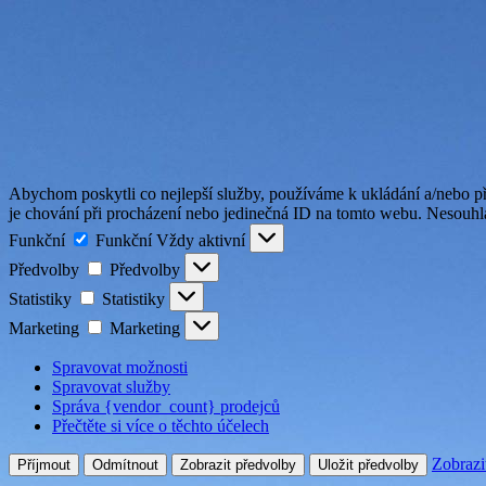
Abychom poskytli co nejlepší služby, používáme k ukládání a/nebo př
je chování při procházení nebo jedinečná ID na tomto webu. Nesouhlas
Funkční
Funkční
Vždy aktivní
Předvolby
Předvolby
Statistiky
Statistiky
Marketing
Marketing
Spravovat možnosti
Spravovat služby
Správa {vendor_count} prodejců
Přečtěte si více o těchto účelech
Zobrazi
Příjmout
Odmítnout
Zobrazit předvolby
Uložit předvolby