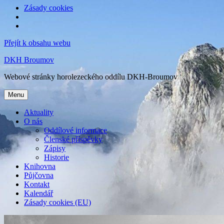
Zásady cookies
Přejít k obsahu webu
DKH Broumov
Webové stránky horolezeckého oddílu DKH-Broumov
Menu
Aktuality
O nás
Oddílové informace
Členské příspěvky
Zápisy
Historie
Knihovna
Půjčovna
Kontakt
Kalendář
Zásady cookies (EU)