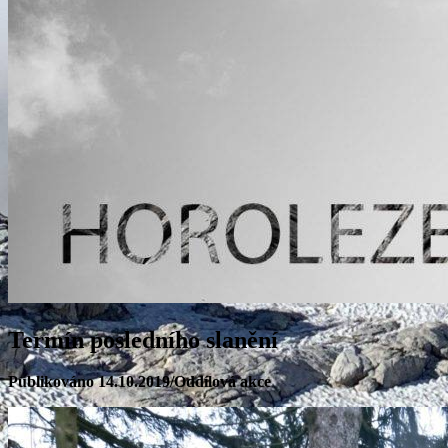
Termín posledního slanění
Publikováno 14.10.2019/Oddílová akce