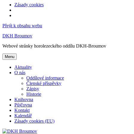
Zásady cookies
Přejít k obsahu webu
DKH Broumov
Webové stránky horolezeckého oddílu DKH-Broumov
Menu
Aktuality
O nás
Oddílové informace
Členské příspěvky
Zápisy
Historie
Knihovna
Půjčovna
Kontakt
Kalendář
Zásady cookies (EU)