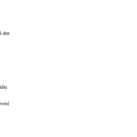
á dne
iálu
tvení