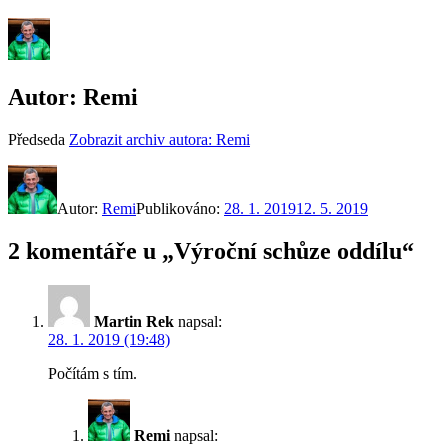
Autor:
Remi
Předseda
Zobrazit archiv autora: Remi
Autor:
Remi
Publikováno:
28. 1. 2019
12. 5. 2019
2 komentáře u „Výroční schůze oddílu“
Martin Rek
napsal:
28. 1. 2019 (19:48)
Počítám s tím.
Remi
napsal: