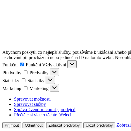
Abychom poskytli co nejlepší služby, používáme k ukládání a/nebo př
je chování při procházení nebo jedinečná ID na tomto webu. Nesouhlas
Funkční
Funkční
Vždy aktivní
Předvolby
Předvolby
Statistiky
Statistiky
Marketing
Marketing
Spravovat možnosti
Spravovat služby
Správa {vendor_count} prodejců
Přečtěte si více o těchto účelech
Zobrazi
Příjmout
Odmítnout
Zobrazit předvolby
Uložit předvolby