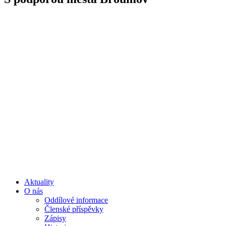
Aktuality
O nás
Oddílové informace
Členské příspěvky
Zápisy