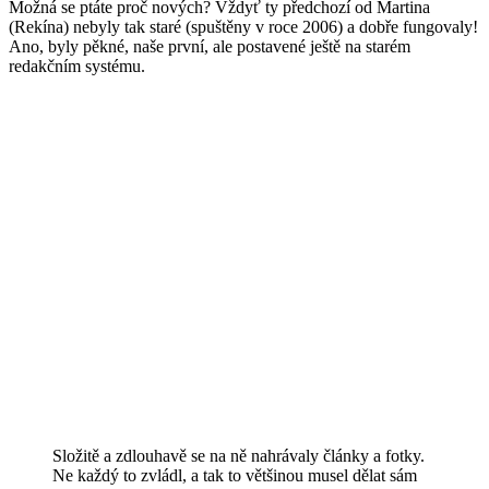
Možná se ptáte proč nových? Vždyť ty předchozí od Martina
(Rekína) nebyly tak staré (spuštěny v roce 2006) a dobře fungovaly!
Ano, byly pěkné, naše první, ale postavené ještě na starém
redakčním systému.
Složitě a zdlouhavě se na ně nahrávaly články a fotky.
Ne každý to zvládl, a tak to většinou musel dělat sám