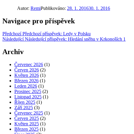
Autor:
Remi
Publikováno:
28. 1. 2016
30. 1. 2016
Navigace pro příspěvek
Předchozí
Předchozí příspěvek:
Ledy v Polsku
Následující
Následující příspěvek:
Hledání sněhu v Krkonoších 1
Archiv
Červenec 2026
(1)
Červen 2026
(2)
Květen 2026
(1)
Březen 2026
(1)
Leden 2026
(1)
Prosinec 2025
(2)
Listopad 2025
(1)
Říjen 2025
(1)
Září 2025
(3)
Červenec 2025
(1)
Červen 2025
(2)
Květen 2025
(1)
Březen 2025
(1)