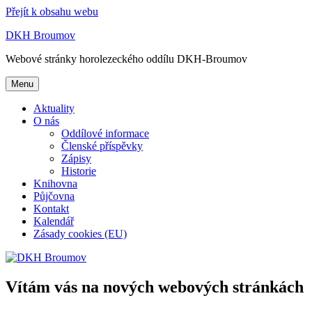
Přejít k obsahu webu
DKH Broumov
Webové stránky horolezeckého oddílu DKH-Broumov
Menu
Aktuality
O nás
Oddílové informace
Členské příspěvky
Zápisy
Historie
Knihovna
Půjčovna
Kontakt
Kalendář
Zásady cookies (EU)
Vítám vás na nových webových stránkách