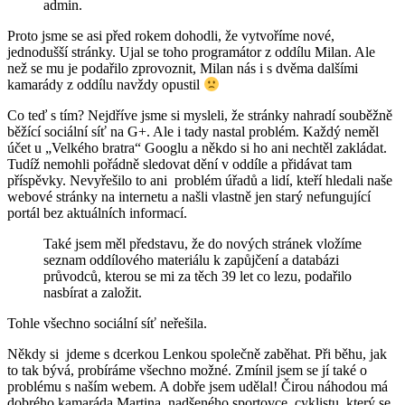
admin.
Proto jsme se asi před rokem dohodli, že vytvoříme nové,
jednodušší stránky. Ujal se toho programátor z oddílu Milan. Ale
než se mu je podařilo zprovoznit, Milan nás i s dvěma dalšími
kamarády z oddílu navždy opustil
Co teď s tím? Nejdříve jsme si mysleli, že stránky nahradí souběžně
běžící sociální síť na G+. Ale i tady nastal problém. Každý neměl
účet u „Velkého bratra“ Googlu a někdo si ho ani nechtěl zakládat.
Tudíž nemohli pořádně sledovat dění v oddíle a přidávat tam
příspěvky. Nevyřešilo to ani problém úřadů a lidí, kteří hledali naše
webové stránky na internetu a našli vlastně jen starý nefungující
portál bez aktuálních informací.
Také jsem měl představu, že do nových stránek vložíme
seznam oddílového materiálu k zapůjčení a databázi
průvodců, kterou se mi za těch 39 let co lezu, podařilo
nasbírat a založit.
Tohle všechno sociální síť neřešila.
Někdy si jdeme s dcerkou Lenkou společně zaběhat. Při běhu, jak
to tak bývá, probíráme všechno možné. Zmínil jsem se jí také o
problému s naším webem. A dobře jsem udělal! Čirou náhodou má
dobrého kamaráda Martina, nadšeného sportovce, cyklistu, který se