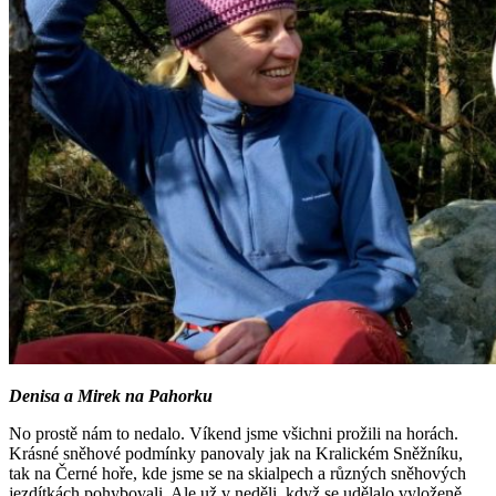
Denisa a Mirek na Pahorku
No prostě nám to nedalo. Víkend jsme všichni prožili na horách.
Krásné sněhové podmínky panovaly jak na Kralickém Sněžníku,
tak na Černé hoře, kde jsme se na skialpech a různých sněhových
jezdítkách pohybovali. Ale už v neděli, když se udělalo vyloženě