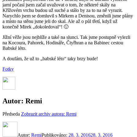
jarní počasí jsem začal uvažovat o tom, že některé skály na
Křížovém vrchu budou už suché a stálo by za to na ně vyrazit.
Narychlo jsem se domluvil s Mirkem a Denisou, změnili jsme plány
a místo na stěnu jsme jeli do skal. Ale až o půl třetí, když už
konečně Mirek „dokoledoval“! 🙂
Jížní věže jsou nejblíže a také na slunci. Tak jsme postupně vylezli
na Kocoura, Pahorek, Hodináře, Čtyřhran a na Babinec cestou
Babské léto.
A doufám, že už to „babské léto“ taky brzy bude!
Fotky
Autor:
Remi
Předseda
Zobrazit archiv autora: Remi
Autor:
Remi
Publikováno:
28. 3. 2016
28. 3. 2016