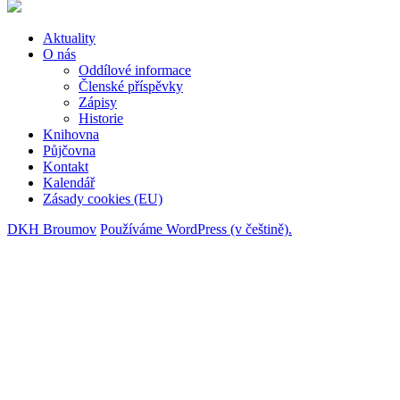
Aktuality
O nás
Oddílové informace
Členské příspěvky
Zápisy
Historie
Knihovna
Půjčovna
Kontakt
Kalendář
Zásady cookies (EU)
DKH Broumov
Používáme WordPress (v češtině).