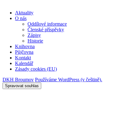
Aktuality
O nás
Oddílové informace
Členské příspěvky
Zápisy
Historie
Knihovna
Půjčovna
Kontakt
Kalendář
Zásady cookies (EU)
DKH Broumov
Používáme WordPress (v češtině).
Spravovat souhlas