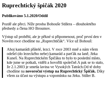
Ruprechtický špičák 2020
Publikováno 5.1.2020/Oddíl
Pozdě ale přeci. Níže prosba Bohouše Stillera – dlouholetého
předsedy a člena HO Broumov.
Výstup už proběhl, ale je pěkné si připomenout, proč první den v
Novém roce chodíme na „Ruprechtičák“. Více už Bohouš:
Ahoj kamarádi přátelé, lezci. V roce 2003 mně a nám všem
odešel (do lezeckého nebe) kamarád a parťák na laně, Jirka
Kuneš. Na Ruprechtickém Špičáku to bylo to poslední místo,
kde jsme se potkali, viděli a hovořili společně.A pak se to stalo,
že 2.1.2003 je smetla lavina ve Vysokých Tatrách.Od té doby
chodíme na
novoroční výstup na Ruprechtický Špičák.
Díky
všem za účast na výstupu a vzpomínku na Jirku. Stiller B.