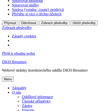
Spravovat možnosti
Spravovat služby
Správa {vendor_count} prodejců
Přečtěte si více o těchto účelech
Příjmout
Odmítnout
Zobrazit předvolby
Uložit předvolby
Zobrazit předvolby
Zásady cookies
Přejít k obsahu webu
DKH Broumov
Webové stránky horolezeckého oddílu DKH-Broumov
Menu
Aktuality
O nás
Oddílové informace
Členské příspěvky
Zápisy
Historie