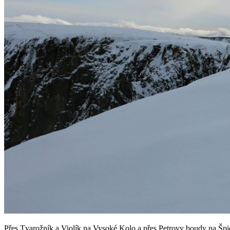
Přes Tvarožník a Violík na Vysoké Kolo a přes Petrovy boudy na Špid