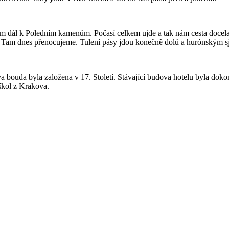
m dál k Poledním kamenům. Počasí celkem ujde a tak nám cesta docela
 Tam dnes přenocujeme. Tulení pásy jdou konečně dolů a hurónským sj
da byla založena v 17. Století. Stávající budova hotelu byla dokonče
 škol z Krakova.