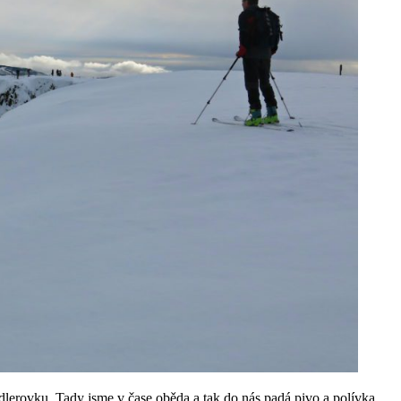
lerovku. Tady jsme v čase oběda a tak do nás padá pivo a polívka.