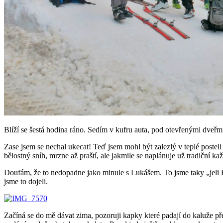
Blíží se šestá hodina ráno. Sedím v kufru auta, pod otevřenými dveřm
Zase jsem se nechal ukecat! Teď jsem mohl být zalezlý v teplé postel
bělostný sníh, mrzne až praští, ale jakmile se naplánuje už tradiční ka
Doufám, že to nedopadne jako minule s Lukášem. To jsme taky „jeli Krk
jsme to dojeli.
Začíná se do mě dávat zima, pozoruji kapky které padají do kaluže pře