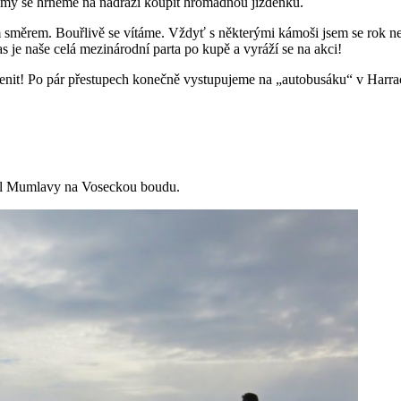
 a my se hrneme na nádraží koupit hromadnou jízdenku.
ěrem. Bouřlivě se vítáme. Vždyť s některými kámoši jsem se rok nevi
s je naše celá mezinárodní parta po kupě a vyráží se na akci!
dcenit! Po pár přestupech konečně vystupujeme na „autobusáku“ v Harr
odél Mumlavy na Voseckou boudu.