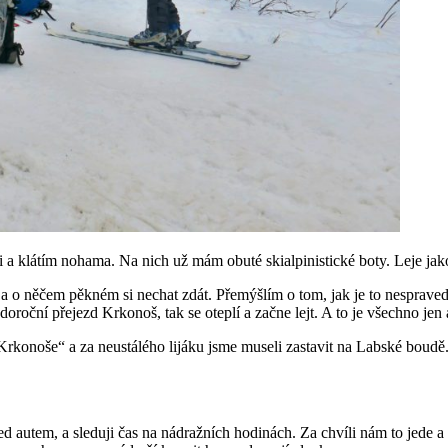
i a klátím nohama. Na nich už mám obuté skialpinistické boty. Leje jak
i a o něčem pěkném si nechat zdát. Přemýšlím o tom, jak je to nesprave
ždoroční přejezd Krkonoš, tak se oteplí a začne lejt. A to je všechno je
onoše“ a za neustálého lijáku jsme museli zastavit na Labské boudě. Tam
d autem, a sleduji čas na nádražních hodinách. Za chvíli nám to jede a 