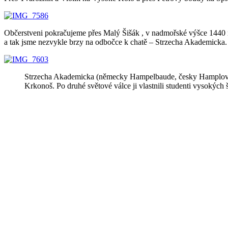
Občerstveni pokračujeme přes Malý Šišák , v nadmořské výšce 1440 
a tak jsme nezvykle brzy na odbočce k chatě – Strzecha Akademicka.
Strzecha Akademicka (německy Hampelbaude, česky Hamplova bou
Krkonoš. Po druhé světové válce ji vlastnili studenti vysokých