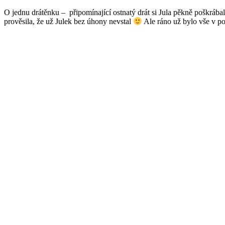
O jednu drátěnku – připomínající ostnatý drát si Jula pěkně poškrábal
prověsila, že už Julek bez úhony nevstal
Ale ráno už bylo vše v po