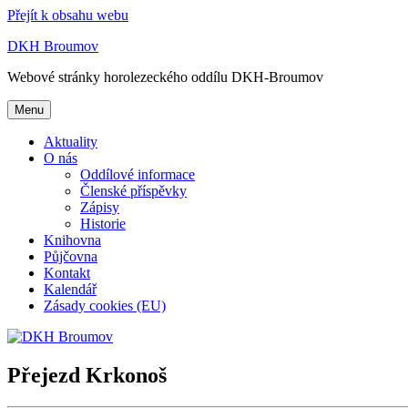
Přejít k obsahu webu
DKH Broumov
Webové stránky horolezeckého oddílu DKH-Broumov
Menu
Aktuality
O nás
Oddílové informace
Členské příspěvky
Zápisy
Historie
Knihovna
Půjčovna
Kontakt
Kalendář
Zásady cookies (EU)
Přejezd Krkonoš