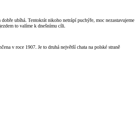
 dobře ubíhá. Tentokrát nikoho netrápí puchýře, moc nezastavujeme
ezdem to valíme k dnešnímu cíli.
na v roce 1907. Je to druhá největší chata na polské straně