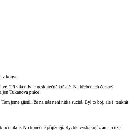
o z konve.
dlivé. Tři víkendy je neskutečně krásně. Na hřebenech čerstvý
n a jen Tukanova práce!
 jsme zjistili, že na nás není nitka suchá. Byl to boj, ale i tenkrát
kluci nikde. No konečně přijíždějí. Rychle vyskakují z auta a už si