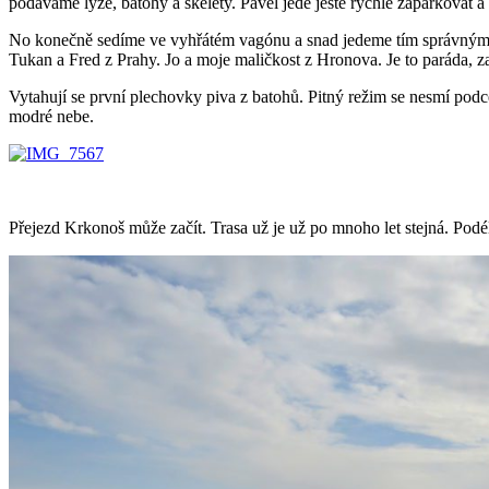
podáváme lyže, batohy a skelety. Pavel jede ještě rychle zaparkovat
No konečně sedíme ve vyhřátém vagónu a snad jedeme tím správným sm
Tukan a Fred z Prahy. Jo a moje maličkost z Hronova. Je to paráda, za
Vytahují se první plechovky piva z batohů. Pitný režim se nesmí po
modré nebe.
Přejezd Krkonoš může začít. Trasa už je už po mnoho let stejná. P