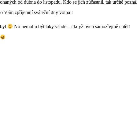
onaných od dubna do listopadu. Kdo se jich zúčastnil, tak určitě pozná
eo Vám zpříjemní sváteční dny volna !
ebyl
No nemohu být taky všude – i když bych samozřejmě chtěl!