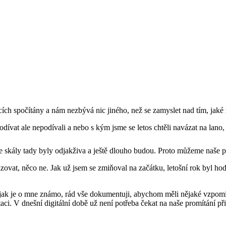
ch spočítány a nám nezbývá nic jiného, než se zamyslet nad tím, jaké že
podívat ale nepodívali a nebo s kým jsme se letos chtěli navázat na lano,
že skály tady byly odjakživa a ještě dlouho budou. Proto můžeme naše pl
izovat, něco ne. Jak už jsem se zmiňoval na začátku, letošní rok byl hodn
a jak je o mne známo, rád vše dokumentuji, abychom měli nějaké vzpomí
taci. V dnešní digitální době už není potřeba čekat na naše promítání 