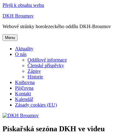
Přejít k obsahu webu
DKH Broumov
Webové stránky horolezeckého oddílu DKH-Broumov
Menu
Aktuality
O nás
Oddílové informace
Členské příspěvky
Zápisy
Historie
Knihovna
Půjčovna
Kontakt
Kalendář
Zásady cookies (EU)
Pískařská sezóna DKH ve videu