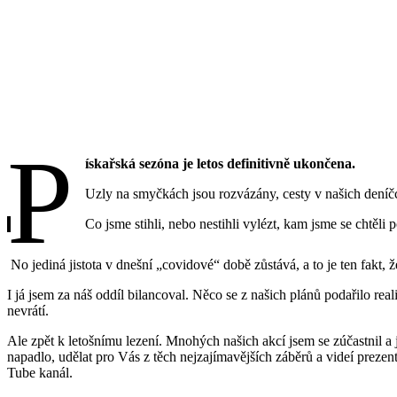
P
ískařská sezóna je letos definitivně ukončena.
Uzly na smyčkách jsou rozvázány, cesty v našich deníčcí
Co jsme stihli, nebo nestihli vylézt, kam jsme se chtěli 
No jediná jistota v dnešní „covidové“ době zůstává, a to je ten fakt, 
I já jsem za náš oddíl bilancoval. Něco se z našich plánů podařilo real
nevrátí.
Ale zpět k letošnímu lezení. Mnohých našich akcí jsem se zúčastnil 
napadlo, udělat pro Vás z těch nejzajímavějších záběrů a videí prezen
Tube kanál.