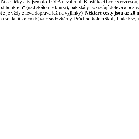
í cestičky a ty jsem do TOPA nezahrnul. Klasifikaci berte s rezervou, je
Pod bunkrem“ (nad skálou je bunkr), pak skály pokračují doleva a pos
st z je vždy z leva doprava (až na vyjímky).
Některé cesty jsou až 20 
lomu se dá jít kolem bývalé sodovkárny. Průchod kolem školy bude brz