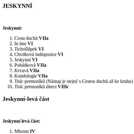
JESKYNNÍ
Jeskynní:
Cesta duchů
VIIa
In line
VI
Tichošlápek
VI
Chvilková indispozice
VI
Jeskynní
VI
Pohádková
VIIa
Krvavá
VIIa
Kundologie
VIIa
Tisíc permoníků (Nástup je stejný s Cestou duchů až ke kruhu)
Tisíc permoníků direct
VIIIc
Jeskynní-levá část
Jeskynní levá část:
Mlsoun
IV