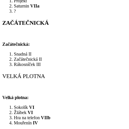
Projekt
Saturnin
VIIa
?
ZAČÁTEČNICKÁ
Začátečnická:
Snadná II
Začátečnická II
Rákosníček III
VELKÁ PLOTNA
Velká plotna:
Sokolík
VI
Žlábek
VI
Hra na telefon
VIIb
Mouřenín
IV