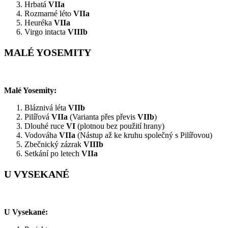
Hrbatá
VIIa
Rozmarné léto
VIIa
Heuréka
VIIa
Virgo intacta
VIIIb
MALÉ YOSEMITY
Malé Yosemity:
Bláznivá léta
VIIb
Pilířová
VIIa
(Varianta přes převis
VIIb
)
Dlouhé ruce
VI
(plotnou bez použití hrany)
Vodováha
VIIa
(Nástup až ke kruhu společný s Pilířovou)
Zbečnický zázrak
VIIIb
Setkání po letech
VIIa
U VYSEKANÉ
U Vysekané: