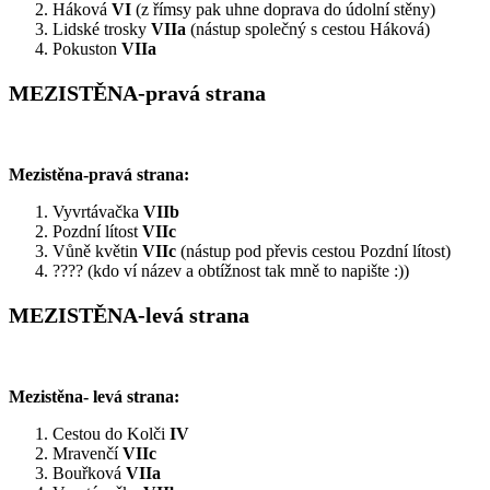
Háková
VI
(z římsy pak uhne doprava do údolní stěny)
Lidské trosky
VIIa
(nástup společný s cestou Háková)
Pokuston
VIIa
MEZISTĚNA-pravá strana
Mezistěna-pravá strana:
Vyvrtávačka
VIIb
Pozdní lítost
VIIc
Vůně květin
VIIc
(nástup pod převis cestou Pozdní lítost)
???? (kdo ví název a obtížnost tak mně to napište :))
MEZISTĚNA-levá strana
Mezistěna- levá strana:
Cestou do Kolči
IV
Mravenčí
VIIc
Bouřková
VIIa