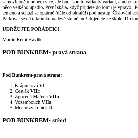
samozřejmě mnohem více, ale buď jsou to varianty variant, a nebo kratš
něco velkého upadlo. První skála, když přijdete do lomu je vpravo „
temeno a schází se opatrně (dále od okrajů!) pod nástup. Číslování ce
Parkovat se dá u krámku na levé straně, než dojedete ke škole. Do 
UDRŽUJTE POŘÁDEK!!
Martin Remi Havlik
POD BUNKREM- pravá strana
Pod Bunkrem-pravá strana:
Krápníková
VI
Cesťák
VII
c
Zpocená Mařena
VIIb
Vozembouch
VIIa
Mechový koutek
II
POD BUNKREM- střed