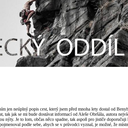
ím jen neúplný popis cest, který jsem před mnoha lety dostal od Benyh
 tak jak se mi bude dostávat informací od Aleše Obršála, autora nejvíce
u nýty. Je to lom, občas něco spadne, tak aspoň pro jističe doporučuji 
 pojmenoval podle sebe, abych se v průvodci vyznal, je možné, že místní