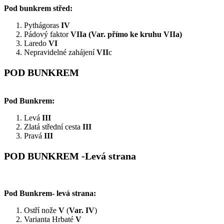
Pod bunkrem střed:
Pythágoras
IV
Pádový faktor
VIIa (Var. přímo ke kruhu VIIa)
Laredo
VI
Nepravidelné zahájení
VII
c
POD BUNKREM
Pod Bunkrem:
Levá
III
Zlatá střední cesta
III
Pravá
III
POD BUNKREM -Levá strana
Pod Bunkrem- levá strana:
Ostří nože
V
(
Var. IV
)
Varianta Hrbaté
V