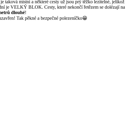
 taková místní a některé cesty už jsou prý těžko lezitelné, jelikož
lední je VELKÝ BLOK. Cesty, které nekončí řetězem se dolézají na
metrů dlouhé
!
y uzavřen! Tak pěkné a bezpečné polezeníčko😁