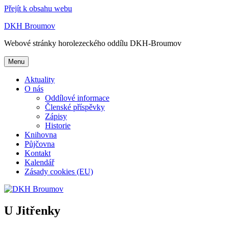
Přejít k obsahu webu
DKH Broumov
Webové stránky horolezeckého oddílu DKH-Broumov
Menu
Aktuality
O nás
Oddílové informace
Členské příspěvky
Zápisy
Historie
Knihovna
Půjčovna
Kontakt
Kalendář
Zásady cookies (EU)
U Jitřenky