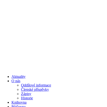
Aktuality
O nás
Oddílové informace
Členské příspěvky
Zápisy
Historie
Knihovna
Půjčovna