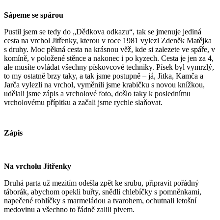
Sápeme se spárou
Pustil jsem se tedy do „Dědkova odkazu“, tak se jmenuje jediná
cesta na vrchol Jitřenky, kterou v roce 1981 vylezl Zdeněk Matějka
s druhy. Moc pěkná cesta na krásnou věž, kde si zalezete ve spáře, v
komíně, v položené stěnce a nakonec i po kyzech. Cesta je jen za 4,
ale musíte ovládat všechny pískovcové techniky. Písek byl vymrzlý,
to my ostatně brzy taky, a tak jsme postupně – já, Jitka, Kamča a
Jarča vylezli na vrchol, vyměnili jsme krabičku s novou knížkou,
udělali jsme zápis a vrcholové foto, došlo taky k poslednímu
vrcholovému přípitku a začali jsme rychle slaňovat.
Zápis
Na vrcholu Jitřenky
Druhá parta už mezitím odešla zpět ke srubu, připravit pořádný
táborák, abychom opekli buřty, snědli chlebíčky s pomněnkami,
napečené rohlíčky s marmeládou a tvarohem, ochutnali letošní
medovinu a všechno to řádně zalili pivem.