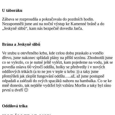
U táboráku
Zábava se rozproudila a pokračovala do pozdních hodin.
Nezapomněli jsme ani na noční výstup ke Kamenné bráně a do
„Jeskyně slibů“, kam nás bezpečně dovedla Jarča.
Brána a Jeskyně slibů
Ve srubu u otevřeného krbu, kde celou dobu praskalo a vonělo
dřevo, jsme nakonec spřádali plány na příští sezónu. Zhodnotili jsme
co se vylezlo, co je nutné ještě vylézt, kam pojedeme na vodu, jak se
povedla oslava 60 výročí oddílu, holky se předvedly i v nových
oddílových trikách (a to ne jen v teple u krbu :)) a taky jsme
přemýšleli jak zlepšit fungování oddílu…..až, až jsme postupně
odpadali a zalézali do svých spacáků nahoru na hambalka. Co se ke
mně doneslo, tak nejdéle vydržel být vzhůru Morfin a taky byl ráno
první u dveří 🙂
Oddílová trika