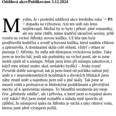
Oddílová akce/Publikováno 3.12.2024
M
yslím, že i poslední oddílová akce letošního roku ´=
PS
= dopadla na výbornou. Ani ten sníh nás letos
nepřekvapil. Možná by to bylo i pěkné, plné romantiky,
ale my jsme chtěli, mimo tradiční ukončení sezóny, ještě
vynést na vrchol Jitřenky novou knížku. Už léta tam byla
proděravělá krabička a uvnitř schovaná knížka, která natáhla vlhkost
a zplesnivěla. A dominantní skála celé oblasti, vždyť i oblast se
jmenuje
U Jitřenky
, by měla mít důstojnou vrcholovou knihu. Taky
jsem se trochu bál, jestli nás podmínky na vrchol pustí, ale to jsme
mohli zjistit až u nástupu. Nějak jsem letos při nástupu zakufroval, i
když mne místní znalec skal, nedaleko bydlící –
Joska zvaný
Peruťák
dobře navigoval, tak já jsem hned od počátku nabral jiný
směr a v neproniknutelných houštinách a divokých břízkách jsem
záhy ztratil směr a najednou jsem stál u jiné skály. Tak jsme se
museli vrátit a probojovat se hlubokými proláklinami a převislými
mechy až k správnému nástupu. To bloudění neodnesla jen moje
čest „předsedy oddílu“, ale i péřovka, u které jsem si rozpáral skoro
celý rukáv! Byl jsem notně rozladěn a náladu mně spravilo až
zjištění, že nástupová spára na Jitřenku je suchá a taky ohnivá voda,
kterou jsme před výstupem požili.