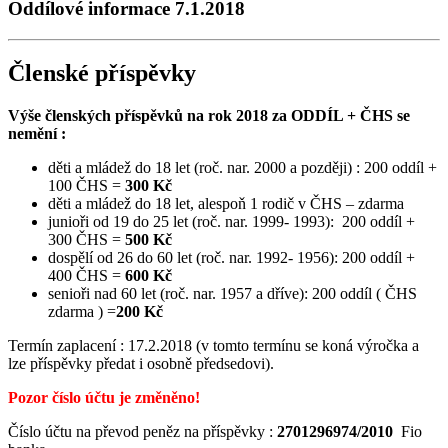
Oddílové informace 7.1.2018
Členské příspěvky
Výše členských příspěvků na rok 2018 za ODDÍL + ČHS se
nemění :
děti a mládež do 18 let (roč. nar. 2000 a později) : 200 oddíl +
100 ČHS =
300 Kč
děti a mládež do 18 let, alespoň 1 rodič v ČHS – zdarma
junioři od 19 do 25 let (roč. nar. 1999- 1993): 200 oddíl +
300 ČHS =
500 Kč
dospělí od 26 do 60 let (roč. nar. 1992- 1956): 200 oddíl +
400 ČHS =
600 Kč
senioři nad 60 let (roč. nar. 1957 a dříve): 200 oddíl ( ČHS
zdarma ) =
200 Kč
Termín zaplacení : 17.2.2018 (v tomto termínu se koná výročka a
lze příspěvky předat i osobně předsedovi).
Pozor číslo účtu je změněno!
Číslo účtu na převod peněz na příspěvky :
2701296974/2010
Fio