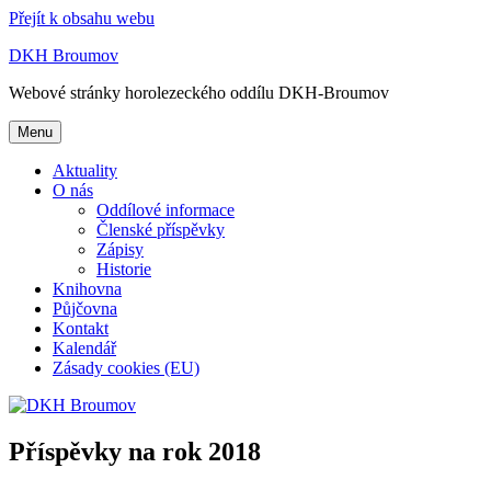
Přejít k obsahu webu
DKH Broumov
Webové stránky horolezeckého oddílu DKH-Broumov
Menu
Aktuality
O nás
Oddílové informace
Členské příspěvky
Zápisy
Historie
Knihovna
Půjčovna
Kontakt
Kalendář
Zásady cookies (EU)
Příspěvky na rok 2018