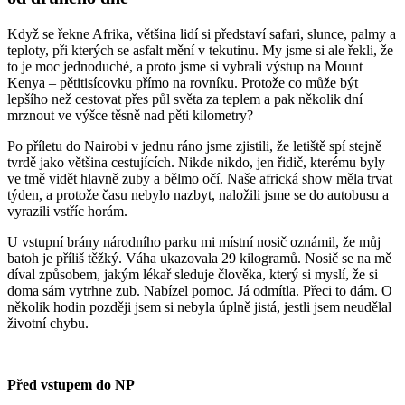
Když se řekne Afrika, většina lidí si představí safari, slunce, palmy a
teploty, při kterých se asfalt mění v tekutinu. My jsme si ale řekli, že
to je moc jednoduché, a proto jsme si vybrali výstup na Mount
Kenya – pětitisícovku přímo na rovníku. Protože co může být
lepšího než cestovat přes půl světa za teplem a pak několik dní
mrznout ve výšce těsně nad pěti kilometry?
Po příletu do Nairobi v jednu ráno jsme zjistili, že letiště spí stejně
tvrdě jako většina cestujících. Nikde nikdo, jen řidič, kterému byly
ve tmě vidět hlavně zuby a bělmo očí. Naše africká show měla trvat
týden, a protože času nebylo nazbyt, naložili jsme se do autobusu a
vyrazili vstříc horám.
U vstupní brány národního parku mi místní nosič oznámil, že můj
batoh je příliš těžký. Váha ukazovala 29 kilogramů. Nosič se na mě
díval způsobem, jakým lékař sleduje člověka, který si myslí, že si
doma sám vytrhne zub. Nabízel pomoc. Já odmítla. Přeci to dám. O
několik hodin později jsem si nebyla úplně jistá, jestli jsem neudělal
životní chybu.
Před vstupem do NP