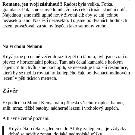
Romane, jen tvoji zásluhou!!!
Radost byla veliká. Fotka,
gratulace. Pak jsme si uvědomili, že nás čeká čtrnáct slanění dolů.
Najednou jsme měli úplně nový životní cíl: aby se ani jednou
nezaseklo lano. Naštěstí nezaseklo. To jsme po dvanácti hodinách
lezení považovali za stejný úspěch jako samotný vrchol.
Na vrcholu Nelionu
Když jsme po osmé večer dorazili zpět do tábora, byli jsme zralí na
převoz v horizontální poloze. Tam nás čekal kamarád s horkým
čajem. V tu chvíli jsme pochopili, že neexistuje luxusní restaurace,
která by se mohla rovnat hrnku teplého čaje po dvanáctihodinovém
lezení v pěti tisících metrech.
Závěr
Expedice na Mount Kenya nám přinesla všechno: opice, bahno,
sníh, mráz, těžké batohy, nádherné lezení i vrcholový úspěch.
A hlavně cenné poznání:
Když někdo řekne: „Jedeme do Afriky za teplem,“ je vždycky
dobré se nejdřív zeptat, do jaké nadmořské výšky.