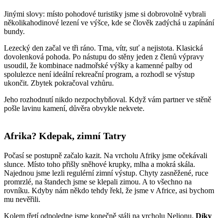
Jinými slovy: místo pohodové turistiky jsme si dobrovolně vybrali
několikahodinové lezení ve výšce, kde se člověk zadýchá u zapínání
bundy.
Lezecký den začal ve tři ráno. Tma, vítr, suť a nejistota. Klasická
dovolenková pohoda. Po nástupu do stěny jeden z členů výpravy
usoudil, že kombinace nadmořské výšky a kamenné palby od
spolulezce není ideální rekreační program, a rozhodl se výstup
ukončit. Zbytek pokračoval vzhůru.
Jeho rozhodnutí nikdo nezpochybňoval. Když vám partner ve stěně
pošle lavinu kamení, důvěra obvykle nekvete.
Afrika? Kdepak, zimní Tatry
Počasí se postupně začalo kazit. Na vrcholu Afriky jsme očekávali
slunce. Místo toho přišly sněhové krupky, mlha a mokrá skála.
Najednou jsme lezli regulérní zimní výstup. Chyty zasněžené, ruce
promrzlé, na štandech jsme se klepali zimou. A to všechno na
rovníku. Kdyby nám někdo tehdy řekl, že jsme v Africe, asi bychom
mu nevěřili.
Kolem třetí odpoledne jsme konečně stáli na vrcholu Nelionu.
Díky