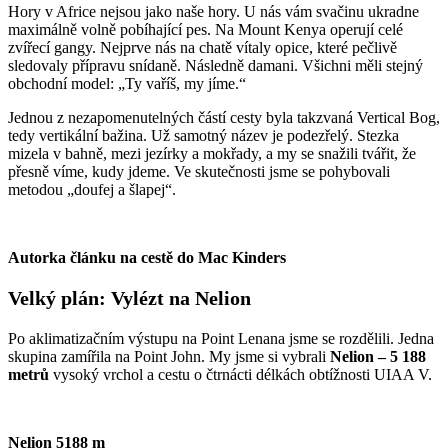
Hory v Africe nejsou jako naše hory. U nás vám svačinu ukradne
maximálně volně pobíhající pes. Na Mount Kenya operují celé
zvířecí gangy. Nejprve nás na chatě vítaly opice, které pečlivě
sledovaly přípravu snídaně. Následně damani. Všichni měli stejný
obchodní model: „Ty vaříš, my jíme.“
Jednou z nezapomenutelných částí cesty byla takzvaná Vertical Bog,
tedy vertikální bažina. Už samotný název je podezřelý. Stezka
mizela v bahně, mezi jezírky a mokřady, a my se snažili tvářit, že
přesně víme, kudy jdeme. Ve skutečnosti jsme se pohybovali
metodou „doufej a šlapej“.
Autorka článku na cestě do Mac Kinders
Velký plán: Vylézt na Nelion
Po aklimatizačním výstupu na Point Lenana jsme se rozdělili. Jedna
skupina zamířila na Point John. My jsme si vybrali
Nelion – 5 188
metrů
vysoký vrchol a cestu o čtrnácti délkách obtížnosti UIAA V.
Nelion 5188 m