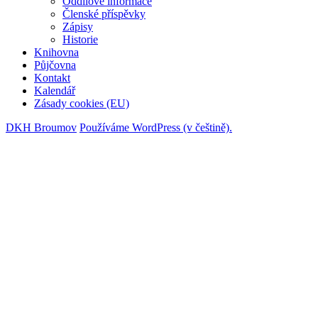
Oddílové informace
Členské příspěvky
Zápisy
Historie
Knihovna
Půjčovna
Kontakt
Kalendář
Zásady cookies (EU)
DKH Broumov
Používáme WordPress (v češtině).