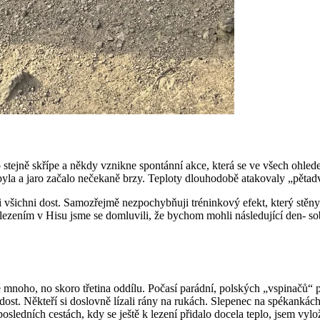
stejně skřípe a někdy vznikne spontánní akce, která se ve všech ohledec
yla a jaro začalo nečekaně brzy. Teploty dlouhodobě atakovaly „pětadv
 všichni dost. Samozřejmě nezpochybňuji tréninkový efekt, který stěny 
lezením v Hisu jsme se domluvili, že bychom mohli následující den- s
mnoho, no skoro třetina oddílu. Počasí parádní, polských „vspinačů“ p
st. Někteří si doslovně lízali rány na rukách. Slepenec na spékankách 
osledních cestách, kdy se ještě k lezení přidalo docela teplo, jsem vylož