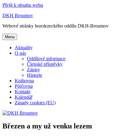
Přejít k obsahu webu
DKH Broumov
Webové stránky horolezeckého oddílu DKH-Broumov
Menu
Aktuality
O nás
Oddílové informace
Členské příspěvky
Zápisy
Historie
Knihovna
Půjčovna
Kontakt
Kalendář
Zásady cookies (EU)
Březen a my už venku lezem