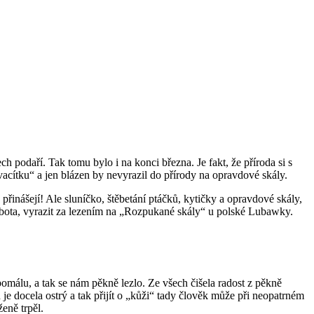
h podaří. Tak tomu bylo i na konci března. Je fakt, že příroda si s
acítku“ a jen blázen by nevyrazil do přírody na opravdové skály.
přinášejí! Ale sluníčko, štěbetání ptáčků, kytičky a opravdové skály,
obota, vyrazit za lezením na „Rozpukané skály“ u polské Lubawky.
omálu, a tak se nám pěkně lezlo. Ze všech čišela radost z pěkně
je docela ostrý a tak přijít o „kůži“ tady člověk může při neopatrném
eně trpěl.