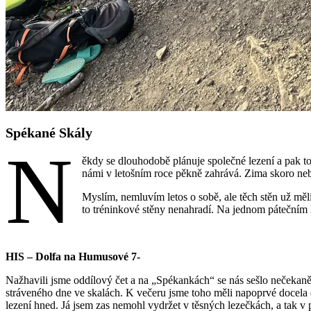
Spékané Skály
N
ěkdy se dlouhodobě plánuje společné lezení a pak to 
námi v letošním roce pěkně zahrává. Zima skoro neb
Myslím, nemluvím letos o sobě, ale těch stěn už měli
to tréninkové stěny nenahradí. Na jednom pátečním 
HIS – Dolfa na Humusové 7-
Nažhavili jsme oddílový čet a na „Spékankách“ se nás sešlo nečekaně 
stráveného dne ve skalách. K večeru jsme toho měli napoprvé docela do
lezení hned. Já jsem zas nemohl vydržet v těsných lezečkách, a tak v p